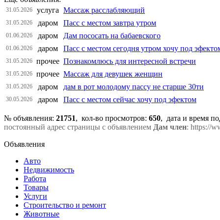
услуга
Массаж расслабляющий
31.05.2026
даром
Пасс с местом завтра утром
31.05.2026
даром
Дам пососать на бабаевского
01.06.2026
даром
Пасс с местом сегодня утром хочу под эфекто
01.06.2026
прочее
Познакомлюсь для интересной встречи
31.05.2026
прочее
Массаж для девушек женщин
31.05.2026
даром
дам в рот молодому пассу не старше 30ти
31.05.2026
даром
Пасс с местом сейчас хочу под эфектом
30.05.2026
№ объявления:
21751
, кол-во просмотров
:
650
, дата и время п
постоянный адрес страницы с объявлением
Дам член
: https://
Объявления
Авто
Недвижимость
Работа
Товары
Услуги
Строительство и ремонт
Животные