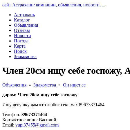
сайт Астрахани: компании, объявления, новости, ...
Астрахань
Каталог
Объявления
Отзывы
Новости
Погода
Карта
Поиск
Знакомства
Член 20см ищу себе госпожу, 
Объявления
»
Знакомства
»
Он ищет ее
даром: Член 20см ищу себе госпожу
Ищу девушку дам кто любит секс мах 89673371464
Телефон:
89673371464
Контактное лицо: Василий
Email:
yupi37455@gmail.com