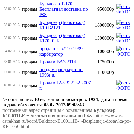
Бульдозер T-170 +
продам
Бесплатная доставка по
950000р
08.02.2013
РФ.
Бульдозер (Болотоход)
продам
1800000р
08.02.2013
Б10.Б2121
Бульдозер (Болотоход)
продам
1300000р
08.02.2013
Б170.01.Б
продаю ваз2110 1999г
продам
100000р
04.02.2013
карбиратор
продам
Продам ВАЗ 2114
175000р
28.01.2013
продам форд мустанг
продам
110000р
27.01.2013
1993г.в.
Продам ГАЗ 322132 2007
продам
16.01.2013
г.
№ объявления:
1056
, кол-во просмотров
:
1934
, дата и время
подачи объявления:
08.02.2013 09:08:43
постоянный адрес страницы с объявлением
Бульдозер
Б10.0111.Е + Бесплатная доставка по РФ.
: https://www.g-
astrakhan.ru/board/Buldozer-B100111E-_-Besplatnaja-dostavka-po-
RF-1056.html