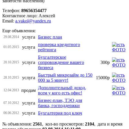
занятости населения)
Телефон:
89656354477
Контактное лицо: Алексей
Email:
a.vakol@yandex.ru
Еще объявления:
услуга
Бизнес план
29.08.2014
проверка кредитного
услуга
01.05.2015
рейтинга
Бухгалтерское
услуга
сопровождение вашего
300р
20.10.2015
бизнеса
Быстрый микрозайм до 150
услуга
15000р
28.10.2015
000 за 5 минут!
Дополнительный доход,
продам
12.04.2013
всем у кого есть офис!
Бизнес-план, ТЭО для
услуга
07.10.2012
банка, господдержки
услуга
Бухгалтерия под ключ
06.06.2012
№ объявления:
2561
, кол-во просмотров
:
2104
, дата и время