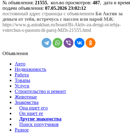
№ объявления:
21555
, кол-во просмотров
:
487
, дата и время
подачи объявления:
07.05.2026 23:02:12
постоянный адрес страницы с объявлением
Би Актив за
деньги от тебя, встречусь с пассом или парой МЖ
:
https://www.g-astrakhan.ru/board/Bi-Aktiv-za-dengi-ot-tebja-
vstrechus-s-passom-ili-paroj-MZh-21555.html
Объявления
Авто
Недвижимость
Работа
Товары
Услуги
Строительство и ремонт
Животные
Знакомства
Она ищет его
Он ищет ее
Другие знакомства
Поиск попутчиков
Разное