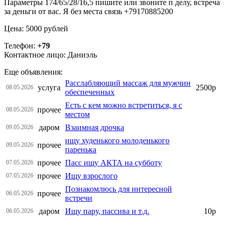
Параметры 174/65/28/16,5 пишите или звоните п делу, встреча
за деньги от вас. Я без места связь +79170885200
Цена: 5000 рублей
Телефон:
+79
Контактное лицо: Даниэль
Еще объявления:
Расслабляющий массаж для мужчин
услуга
2500р
08.05.2026
обеспеченных
Есть с кем можно встретиться, я с
прочее
08.05.2026
местом
даром
Взаимная дрочка
09.05.2026
ищу худенького молоденького
прочее
09.05.2026
паренька
прочее
Пасс ищу АКТА на субботу
07.05.2026
прочее
Ищу взрослого
07.05.2026
Познакомлюсь для интересной
прочее
06.05.2026
встречи
даром
Ищу пару, пассива и т.д.
10р
06.05.2026