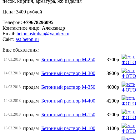
песок, кирпич, арматура, жб изделия
Цена: 3400 рублей
Телефон:
+79678296095
Контактное лицо: Александр
Email:
beton.astrahan@yandex.ru
Сайт:
ast-beton.ru
Еще объявления:
продам
Бетонный раствор М-250
3700р
14.03.2018
продам
Бетонный раствор М-300
3900р
14.03.2018
продам
Бетонный раствор М-350
4000р
14.03.2018
продам
Бетонный раствор М-400
4200р
14.03.2018
продам
Бетонный раствор М-150
3200р
13.03.2018
продам
Бетонный раствор М-100
3100р
13.03.2018