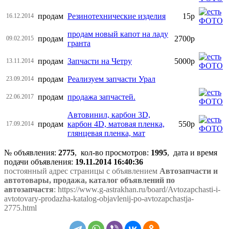
продам
Резинотехнические изделия
15р
16.12.2014
продам новый капот на ладу
продам
2700р
09.02.2015
гранта
продам
Запчасти на Четру
5000р
13.11.2014
продам
Реализуем запчасти Урал
23.09.2014
продам
продажа запчастей.
22.06.2017
Автовинил, карбон 3D,
продам
карбон 4D, матовая пленка,
550р
17.09.2014
глянцевая пленка, мат
№ объявления:
2775
, кол-во просмотров
:
1995
, дата и время
подачи объявления:
19.11.2014 16:40:36
постоянный адрес страницы с объявлением
Автозапчасти и
автотовары, продажа, каталог объявлений по
автозапчастя
: https://www.g-astrakhan.ru/board/Avtozapchasti-i-
avtotovary-prodazha-katalog-objavlenij-po-avtozapchastja-
2775.html