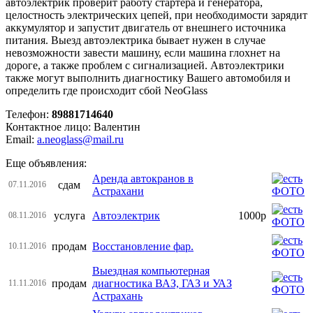
автоэлектрик проверит работу стартера и генератора,
целостность электрических цепей, при необходимости зарядит
аккумулятор и запустит двигатель от внешнего источника
питания. Выезд автоэлектрика бывает нужен в случае
невозможности завести машину, если машина глохнет на
дороге, а также проблем с сигнализацией. Автоэлектрики
также могут выполнить диагностику Вашего автомобиля и
определить где происходит сбой NeoGlass
Телефон:
89881714640
Контактное лицо: Валентин
Email:
a.neoglass@mail.ru
Еще объявления:
Аренда автокранов в
сдам
07.11.2016
Астрахани
услуга
Автоэлектрик
1000р
08.11.2016
продам
Восстановление фар.
10.11.2016
Выездная компьютерная
продам
диагностика ВАЗ, ГАЗ и УАЗ
11.11.2016
Астрахань