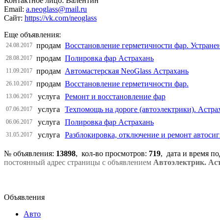
Контактное лицо: Валентин
Email:
a.neoglass@mail.ru
Сайт:
https://vk.com/neoglass
Еще объявления:
продам
Восстановление герметичности фар. Устране
24.08.2017
продам
Полировка фар Астрахань
28.08.2017
продам
Автомастерская NeoGlass Астрахань
11.09.2017
продам
Восстановление герметичности фар.
26.10.2017
услуга
Ремонт и восстановление фар
13.06.2017
услуга
Техпомощь на дороге (автоэлектрики). Астра
07.06.2017
услуга
Полировка фар Астрахань
06.06.2017
услуга
Разблокировка, отключение и ремонт автосиг
31.05.2017
№ объявления:
13898
, кол-во просмотров
:
719
, дата и время п
постоянный адрес страницы с объявлением
Автоэлектрик. Ас
Объявления
Авто