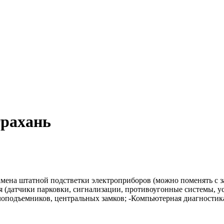
трахань
Замена штатной подстветки электроприборов (можно поменять с 
я (датчики парковки, сигнализации, противоугонные системы, у
еклоподъемников, центральных замков; -Компьютерная диагностик