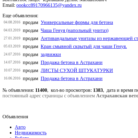
Email:
oookcc89170966135@yandex.ru
Еще объявления:
продам
Универсальные формы для бетона
04.08.2016
продам
Чаша Генуя (напольный унитаз)
04.03.2019
продам
Антивандальные унитазы из нержавеющей с
27.01.2019
продам
Кран смывной скрытый для чаши Генуя.
05.03.2019
продам
задвижки
24.07.2016
продам
Продажа бетона в Астрахани
14.07.2016
продам
ЛИСТЫ СУХОЙ ШТУКАТУРКИ
10.07.2016
продам
Продажа бетона в Астрахани
16.06.2016
№ объявления:
11400
, кол-во просмотров
:
1383
, дата и время 
постоянный адрес страницы с объявлением
Астраханская вет
Объявления
Авто
Недвижимость