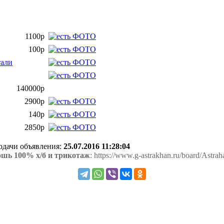
1100р
100р
тали
140000р
2900р
140р
2850р
подачи объявления:
25.07.2016 11:28:04
ошь 100% х/б и трикотаж
: https://www.g-astrakhan.ru/board/Astrah