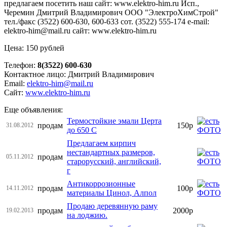
предлагаем посетить наш сайт: www.elektro-him.ru Исп.,
Черемин Дмитрий Владимирович ООО "ЭлектроХимСтрой"
тел./факс (3522) 600-630, 600-633 сот. (3522) 555-174 e-mail:
elektro-him@mail.ru сайт: www.elektro-him.ru
Цена: 150 рублей
Телефон:
8(3522) 600-630
Контактное лицо: Дмитрий Владимирович
Email:
elektro-him@mail.ru
Сайт:
www.elektro-him.ru
Еще объявления:
Термостойкие эмали Церта
продам
150р
31.08.2012
до 650 С
Предлагаем кирпич
нестандартных размеров,
продам
05.11.2012
старорусский, английский,
г
Антикоррозионные
продам
100р
14.11.2012
материалы Цинол, Алпол
Продаю деревянную раму
продам
2000р
19.02.2013
на лоджию.