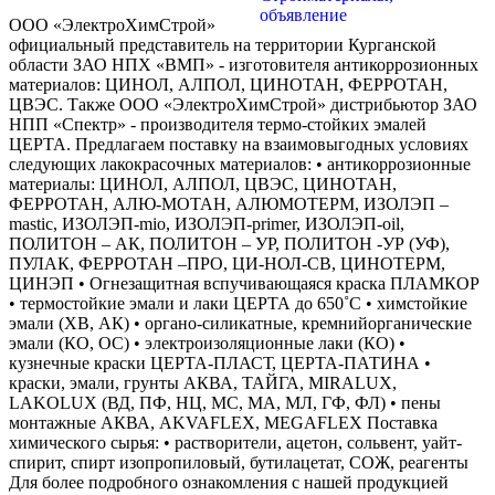
ООО «ЭлектроХимСтрой»
официальный представитель на территории Курганской
области ЗАО НПХ «ВМП» - изготовителя антикоррозионных
материалов: ЦИНОЛ, АЛПОЛ, ЦИНОТАН, ФЕРРОТАН,
ЦВЭС. Также ООО «ЭлектроХимСтрой» дистрибьютор ЗАО
НПП «Спектр» - производителя термо-стойких эмалей
ЦЕРТА. Предлагаем поставку на взаимовыгодных условиях
следующих лакокрасочных материалов: • антикоррозионные
материалы: ЦИНОЛ, АЛПОЛ, ЦВЭС, ЦИНОТАН,
ФЕРРОТАН, АЛЮ-МОТАН, АЛЮМОТЕРМ, ИЗОЛЭП –
mastic, ИЗОЛЭП-mio, ИЗОЛЭП-primer, ИЗОЛЭП-oil,
ПОЛИТОН – АК, ПОЛИТОН – УР, ПОЛИТОН -УР (УФ),
ПУЛАК, ФЕРРОТАН –ПРО, ЦИ-НОЛ-СВ, ЦИНОТЕРМ,
ЦИНЭП • Огнезащитная вспучивающаяся краска ПЛАМКОР
• термостойкие эмали и лаки ЦЕРТА до 650˚С • химстойкие
эмали (ХВ, АК) • органо-силикатные, кремнийорганические
эмали (КО, ОС) • электроизоляционные лаки (КО) •
кузнечные краски ЦЕРТА-ПЛАСТ, ЦЕРТА-ПАТИНА •
краски, эмали, грунты АКВА, ТАЙГА, MIRALUX,
LAKOLUX (ВД, ПФ, НЦ, МС, МА, МЛ, ГФ, ФЛ) • пены
монтажные АКВА, AKVAFLEX, MEGAFLEX Поставка
химического сырья: • растворители, ацетон, сольвент, уайт-
спирит, спирт изопропиловый, бутилацетат, СОЖ, реагенты
Для более подробного ознакомления с нашей продукцией