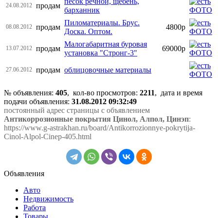
песок речной, щебень,
продам
24.08.2012
барханник
Пиломатериалы. Брус.
продам
4800р
08.08.2012
Доска. Оптом.
Малогабаритная буровая
продам
69000р
13.07.2012
установка "Стронг-3"
продам
облицовочные материалы
27.06.2012
№ объявления:
405
, кол-во просмотров
:
2211
, дата и время
подачи объявления:
31.08.2012 09:32:49
постоянный адрес страницы с объявлением
Антикоррозионные покрытия Цинол, Алпол, Цинэп
:
https://www.g-astrakhan.ru/board/Antikorrozionnye-pokrytija-
Cinol-Alpol-Cinep-405.html
Объявления
Авто
Недвижимость
Работа
Товары