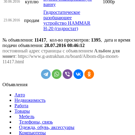
куплю
1000р
30.06.2016
ванну
Гидростатическое
разобщающее
продам
23.06.2016
устройство HAMMAR
H-20 (гидростат)
№ объявления:
11417
, кол-во просмотров
:
1395
, дата и время
подачи объявления:
28.07.2016 08:46:12
постоянный адрес страницы с объявлением
Альбом для
монет
: https://www.g-astrakhan.ru/board/Albom-dlja-monet-
11417.html
Объявления
Авто
Недвижимость
Работа
Товары
Мебель
Телефоны, связь
Одежда, обувь, аксессуары
Компьютеры