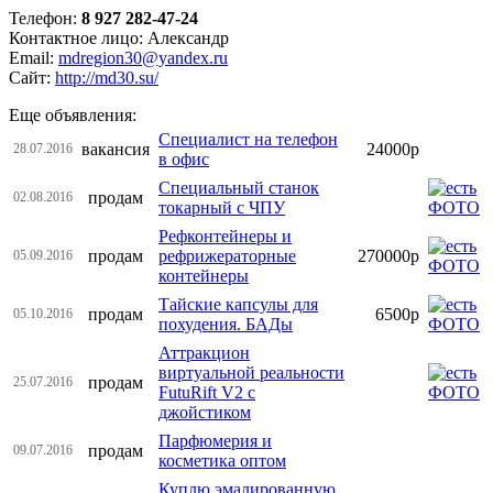
Телефон:
8 927 282-47-24
Контактное лицо: Александр
Email:
mdregion30@yandex.ru
Сайт:
http://md30.su/
Еще объявления:
Специалист на телефон
вакансия
24000р
28.07.2016
в офис
Специальный станок
продам
02.08.2016
токарный с ЧПУ
Рефконтейнеры и
продам
рефрижераторные
270000р
05.09.2016
контейнеры
Тайские капсулы для
продам
6500р
05.10.2016
похудения. БАДы
Аттракцион
виртуальной реальности
продам
25.07.2016
FutuRift V2 с
джойстиком
Парфюмерия и
продам
09.07.2016
косметика оптом
Куплю эмалированную