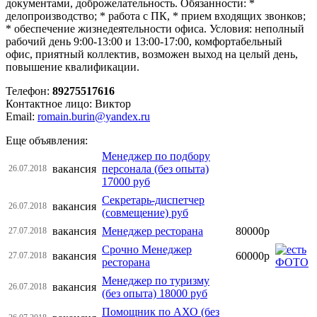
документами, доброжелательность. Обязанности: *
делопроизводство; * работа с ПК, * прием входящих звонков;
* обеспечение жизнедеятельности офиса. Условия: неполный
рабочий день 9:00-13:00 и 13:00-17:00, комфортабельный
офис, приятный коллектив, возможен выход на целый день,
повышение квалификации.
Телефон:
89275517616
Контактное лицо: Виктор
Email:
romain.burin@yandex.ru
Еще объявления:
Менеджер по подбору
вакансия
персонала (без опыта)
26.07.2018
17000 руб
Секретарь-диспетчер
вакансия
26.07.2018
(совмещение) руб
вакансия
Менеджер ресторана
80000р
27.07.2018
Срочно Менеджер
вакансия
60000р
27.07.2018
ресторана
Менеджер по туризму
вакансия
26.07.2018
(без опыта) 18000 руб
Помощник по АХО (без