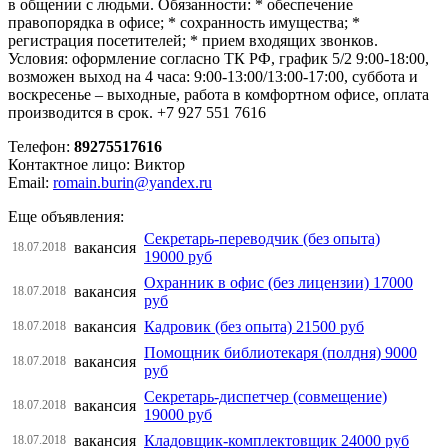
в общении с людьми. Обязанности: * обеспечение
правопорядка в офисе; * сохранность имущества; *
регистрация посетителей; * прием входящих звонков.
Условия: оформление согласно ТК РФ, график 5/2 9:00-18:00,
возможен выход на 4 часа: 9:00-13:00/13:00-17:00, суббота и
воскресенье – выходные, работа в комфортном офисе, оплата
производится в срок. +7 927 551 7616
Телефон:
89275517616
Контактное лицо: Виктор
Email:
romain.burin@yandex.ru
Еще объявления:
Секретарь-переводчик (без опыта)
вакансия
18.07.2018
19000 руб
Охранник в офис (без лицензии) 17000
вакансия
18.07.2018
руб
вакансия
Кадровик (без опыта) 21500 руб
18.07.2018
Помощник библиотекаря (полдня) 9000
вакансия
18.07.2018
руб
Секретарь-диспетчер (совмещение)
вакансия
18.07.2018
19000 руб
вакансия
Кладовщик-комплектовщик 24000 руб
18.07.2018