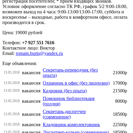
регистрация посетителей; * прием входящих звонков.
Условия: оформление согласно ТК РФ, график 5/2 9:00-18:00,
возможен выход на 4 часа: 9:00-13:00/13:00-17:00, суббота и
воскресенье – выходные, работа в комфортном офисе, оплата
производится в срок.
Цена: 19000 рублей
Телефон:
+7 927 551 7616
Контактное лицо: Виктор
Email:
romain.burin@yandex.ru
Еще объявления:
Секретарь-переводчик (без
вакансия
21000р
13.05.2018
опыта)
вакансия
Охранник в офис (без лицензии)
17000р
13.05.2018
вакансия
Кадровик (без опыта)
21500р
13.05.2018
Помощник библиотекаря
вакансия
8000р
13.05.2018
(полдня)
Секретарь-диспетчер
вакансия
18500р
13.05.2018
(совмещение)
вакансия
Кладовщик-комплектовщик
22500р
13.05.2018
вакансия
Диспетчер-курьер (совмещение)
18500р
13.05.2018