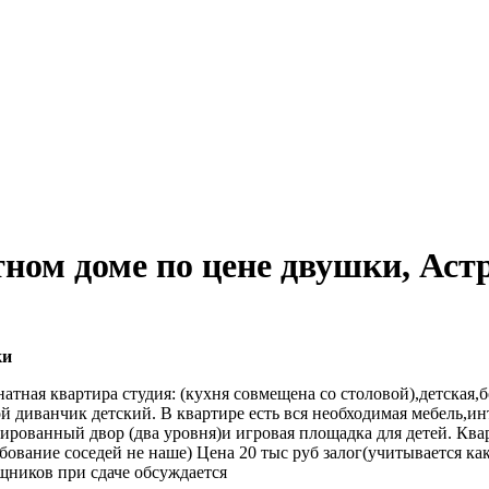
тном доме по цене двушки, Аст
ки
натная квартира студия: (кухня совмещена со столовой),детская
кой диванчик детский. В квартире есть вся необходимая мебель,и
рованный двор (два уровня)и игровая площадка для детей. Ква
бование соседей не наше) Цена 20 тыс руб залог(учитывается как
щников при сдаче обсуждается