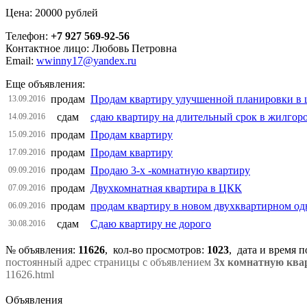
Цена: 20000 рублей
Телефон:
+7 927 569-92-56
Контактное лицо: Любовь Петровна
Email:
wwinny17@yandex.ru
Еще объявления:
продам
Продам квартиру улучшенной планировки в 
13.09.2016
сдам
сдаю квартиру на длительный срок в жилгор
14.09.2016
продам
Продам квартиру
15.09.2016
продам
Продам квартиру
17.09.2016
продам
Продаю 3-х -комнатную квартиру
09.09.2016
продам
Двухкомнатная квартира в ЦКК
07.09.2016
продам
продам квартиру в новом двухквартирном о
06.09.2016
сдам
Сдаю квартиру не дорого
30.08.2016
№ объявления:
11626
, кол-во просмотров
:
1023
, дата и время 
постоянный адрес страницы с объявлением
3х комнатную квар
11626.html
Объявления