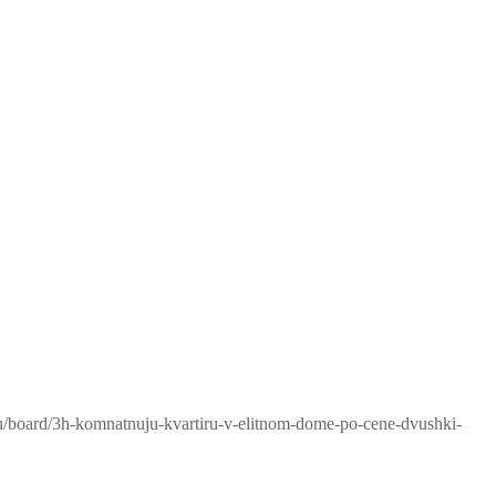
ru/board/3h-komnatnuju-kvartiru-v-elitnom-dome-po-cene-dvushki-