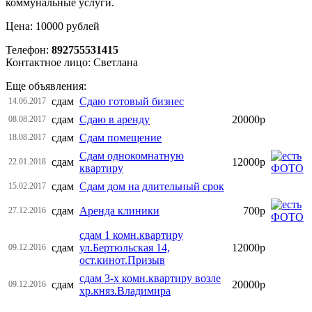
коммунальные услуги.
Цена: 10000 рублей
Телефон:
892755531415
Контактное лицо: Светлана
Еще объявления:
сдам
Сдаю готовый бизнес
14.06.2017
сдам
Сдаю в аренду
20000р
08.08.2017
сдам
Сдам помещение
18.08.2017
Сдам однокомнатную
сдам
12000р
22.01.2018
квартиру
сдам
Сдам дом на длительный срок
15.02.2017
сдам
Аренда клиники
700р
27.12.2016
сдам 1 комн.квартиру
сдам
ул.Бертюльская 14,
12000р
09.12.2016
ост.кинот.Призыв
сдам 3-х комн.квартиру возле
сдам
20000р
09.12.2016
хр.княз.Владимира